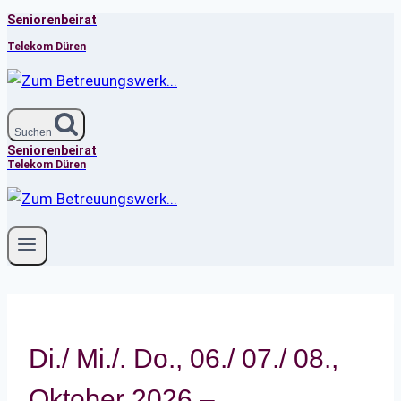
Seniorenbeirat
Zum
Inhalt
Telekom Düren
springen
Suchen
Seniorenbeirat
Telekom Düren
Di./ Mi./. Do., 06./ 07./ 08.,
Oktober 2026 –