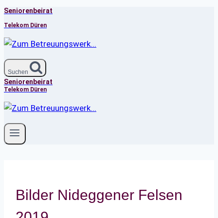
Seniorenbeirat
Zum
Inhalt
Telekom Düren
springen
Suchen
Seniorenbeirat
Telekom Düren
Bilder Nideggener Felsen
2019