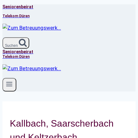
Seniorenbeirat
Zum
Inhalt
Telekom Düren
springen
Suchen
Seniorenbeirat
Telekom Düren
Kallbach, Saarscherbach
und Keltzerbach