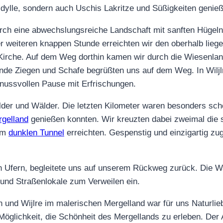
e Idylle, sondern auch Uschis Lakritze und Süßigkeiten genie
rch eine abwechslungsreiche Landschaft mit sanften Hügeln
er weiteren knappen Stunde erreichten wir den oberhalb lieg
 Kirche. Auf dem Weg dorthin kamen wir durch die Wiesenlan
ende Ziegen und Schafe begrüßten uns auf dem Weg. In Wiljlr
nussvollen Pause mit Erfrischungen.
er und Wälder. Die letzten Kilometer waren besonders schön
gelland
genießen konnten. Wir kreuzten dabei zweimal die
nem
dunklen Tunnel
erreichten. Gespenstig und einzigartig zu
ilen Ufern, begleitete uns auf unserem Rückweg zurück. Die 
und Straßenlokale zum Verweilen ein.
nd Wijlre im malerischen Mergelland war für uns Naturlie
Möglichkeit, die Schönheit des Mergellands zu erleben. Der A