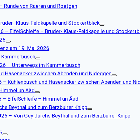
6 – Runde von Raeren und Roetgen
Bruder- Klaus-Feldkapelle und Stockertblick
26 – EifelSchleife – Bruder- Klaus-Feldkapelle und Stockertb
026
blenz am 19. Mai 2026
im Kammerbusch
 2026 – Unterwegs im Kammerbusch
und Hasenacker zwischen Abenden und Nideggen
2026 – Kühlenbusch und Hasenacker zwischen Abenden und N
– Himmel un Ääd
6 – EifelSchleife – Himmel un Ääd
hs Beythal und zum Berzbuirer Knipp
2026 – Von Gey durchs Beythal und zum Berzbuirer Knipp
5