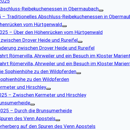
.2025
 Abschluss-Reibekuchenessen in Obermaubach
5 – Traditionelles Abschluss-Reibekuchenessen in Obermau
Höhenrücken vom Hürtgenwald
r 2025 – Über den Höhenrücken vom Hürtgenwald
zwischen Drover Heide und Rureifel
nderung zwischen Drover Heide und Rureifel
rt Römervilla, Ahrweiler und ein Besuch im Kloster Marien
ahrt Römervilla, Ahrweiler und ein Besuch im Kloster Marien
ie Sophienhöhe zu den Wildpferden
 Sophienhöhe zu den Wildpferden
rmeter und Hirschley
2025 – Zwischen Kermeter und Hirschley
runsumerheide
 2025 – Durch die Brunsumerheide
 Spuren des Venn Apostels
lterherberg auf den Spuren des Venn Apostels