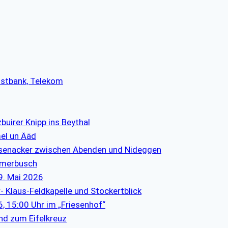
ostbank, Telekom
uirer Knipp ins Beythal
mel un Ääd
asenacker zwischen Abenden und Nideggen
mmerbusch
9. Mai 2026
r- Klaus-Feldkapelle und Stockertblick
, 15:00 Uhr im „Friesenhof“
nd zum Eifelkreuz