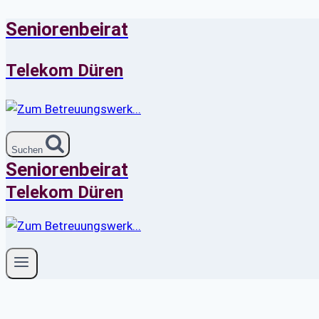
Seniorenbeirat
Zum
Inhalt
springen
Telekom Düren
Suchen
Seniorenbeirat
Telekom Düren