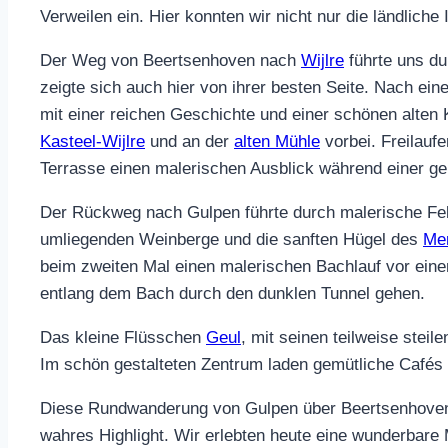
Verweilen ein. Hier konnten wir nicht nur die ländlich
Der Weg von Beertsenhoven nach
Wijlre
führte uns du
zeigte sich auch hier von ihrer besten Seite. Nach ein
mit einer reichen Geschichte und einer schönen alten
Kasteel-Wijlre
und an der
alten Mühle
vorbei. Freilauf
Terrasse einen malerischen Ausblick während einer ge
Der Rückweg nach Gulpen führte durch malerische Feld
umliegenden Weinberge und die sanften Hügel des
Mer
beim zweiten Mal einen malerischen Bachlauf vor ei
entlang dem Bach durch den dunklen Tunnel gehen.
Das kleine Flüsschen
Geul
, mit seinen teilweise ste
Im schön gestalteten Zentrum laden gemütliche Cafés 
Diese Rundwanderung von Gulpen über Beertsenhoven u
wahres Highlight. Wir erlebten heute eine wunderbare 