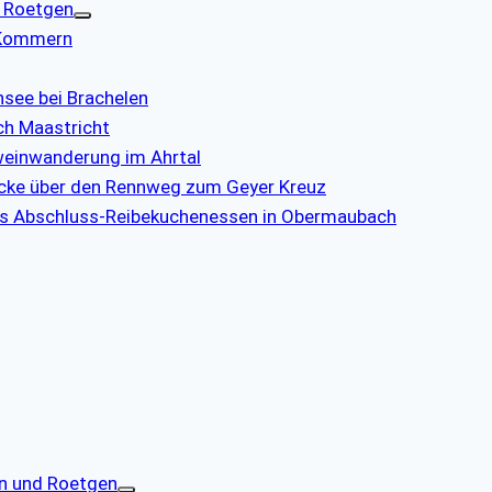
d Roetgen
 Kommern
see bei Brachelen
ch Maastricht
otweinwanderung im Ahrtal
ecke über den Rennweg zum Geyer Kreuz
les Abschluss-Reibekuchenessen in Obermaubach
en und Roetgen