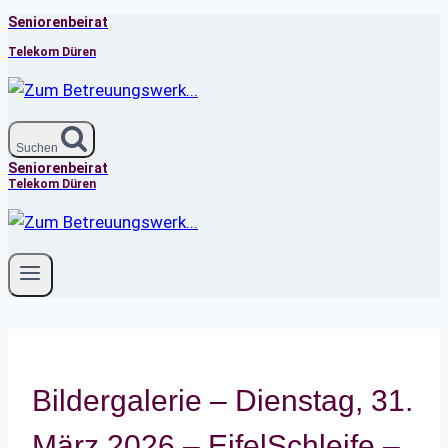
Seniorenbeirat
Zum
Inhalt
Telekom Düren
springen
Suchen
Seniorenbeirat
Telekom Düren
Bildergalerie – Dienstag, 31.
März 2026 – EifelSchleife –