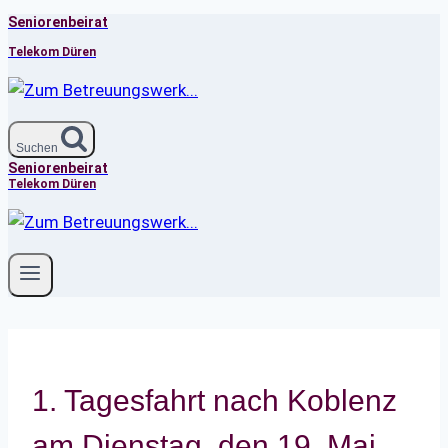
Seniorenbeirat
Zum
Inhalt
Telekom Düren
springen
Suchen
Seniorenbeirat
Telekom Düren
1. Tagesfahrt nach Koblenz
am Dienstag, den 19. Mai