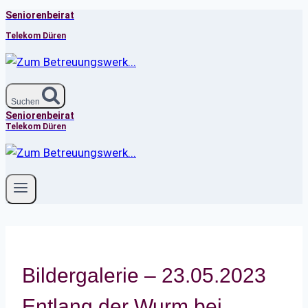
Seniorenbeirat
Zum
Inhalt
Telekom Düren
springen
Suchen
Seniorenbeirat
Telekom Düren
Bildergalerie – 23.05.2023
Entlang der Wurm bei